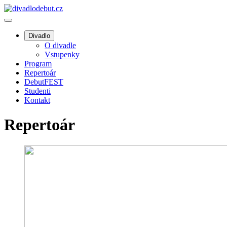
Divadlo
O divadle
Vstupenky
Program
Repertoár
DebutFEST
Studenti
Kontakt
Repertoár